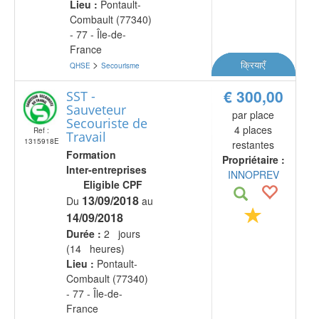
Lieu :
Pontault-
Combault (77340)
- 77 - Île-de-
France
>
क्रियाएँ
QHSE
Secourisme
€ 300,00
SST -
Sauveteur
par place
Secouriste de
4 places
Ref :
Travail
1315918E
restantes
Formation
Propriétaire :
Inter-entreprises
INNOPREV
Eligible CPF
13/09/2018
Du
au
14/09/2018
Durée :
2 jours
(14 heures)
Lieu :
Pontault-
Combault (77340)
- 77 - Île-de-
France