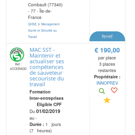
Combault (77340)
- 77 - Île-de-
France
>
QHSE
Management
Santé et Sécurité au
क्रियाएँ
Travail
€ 190,00
MAC SST -
Maintenir et
par place
actualiser ses
3 places
Ref :
compétences
3CCEBADD
restantes
de sauveteur
Propriétaire :
secouriste du
INNOPREV
travail
Formation
Inter-entreprises
Eligible CPF
01/02/2019
Du
au -
Durée :
1 jours
(7 heures)