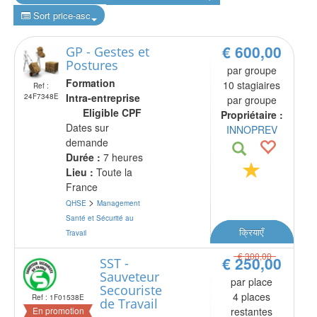
Sort price-asc
€ 600,00
GP - Gestes et
Postures
par groupe
Formation
10 stagiaires
Ref :
Intra-entreprise
24F7348E
par groupe
Eligible CPF
Propriétaire :
Dates sur
INNOPREV
demande
Durée :
7 heures
Lieu :
Toute la
France
>
QHSE
Management
Santé et Sécurité au
क्रियाएँ
Travail
€ 300,00
€ 250,00
SST -
Sauveteur
par place
Secouriste
4 places
Ref : 1F01538E
de Travail
En promotion
restantes