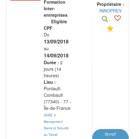
Formation
Propriétaire :
Inter-
INNOPREV
entreprises
Eligible
CPF
Du
13/09/2018
au
14/09/2018
Durée :
2
jours (14
heures)
Lieu :
Pontault-
Combault
(77340) - 77 -
Île-de-France
>
QHSE
Management
Santé et Sécurité
क्रियाएँ
au Travail