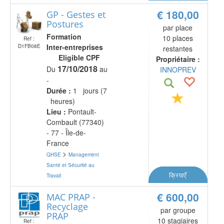
€ 180,00
GP - Gestes et
Postures
par place
Formation
10 places
Ref :
Inter-entreprises
D1FB08E
restantes
Eligible CPF
Propriétaire :
17/10/2018
Du
au
INNOPREV
-
Durée :
1 jours (7
heures)
Lieu :
Pontault-
Combault (77340)
- 77 - Île-de-
France
>
QHSE
Management
Santé et Sécurité au
क्रियाएँ
Travail
€ 600,00
MAC PRAP -
Recyclage
par groupe
PRAP
10 stagiaires
Ref :