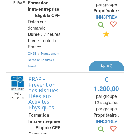
Formation
30E2F68E
par groupe
Intra-entreprise
Propriétaire :
Eligible CPF
INNOPREV
Dates sur
demande
Durée :
7 heures
Lieu :
Toute la
France
>
QHSE
Management
Santé et Sécurité au
क्रियाएँ
Travail
€
PRAP -
Prévention
1.200,00
des Risques
Ref :
Liées aux
par groupe
2AED158E
Activités
12 stagiaires
Physiques
par groupe
Formation
Propriétaire :
Intra-entreprise
INNOPREV
Eligible CPF
Dates sur