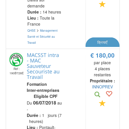
demande
Durée :
14 heures
Lieu :
Toute la
France
>
QHSE
Management
Santé et Sécurité au
क्रियाएँ
Travail
€ 180,00
MACSST intra
- MAC
par place
Sauveteur
4 places
Ref :
Secouriste au
190B728E
restantes
Travail
Propriétaire :
Formation
INNOPREV
Inter-entreprises
Eligible CPF
06/07/2018
Du
au
-
Durée :
1 jours (7
heures)
Lieu :
Pontault-