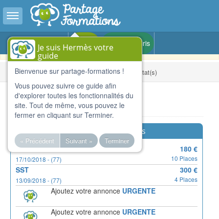
Toggle sidebar
Version BETA - Pour le partage de compétences et de
लॉगिन
Je m'inscris
Je suis Hermès votre
formations dans toute la France
guide
Bienvenue sur partage-formations !
घर
Résultats de la recherche : 12 résultat(s)
Vous pouvez suivre ce guide afin
d'explorer toutes les fonctionnalités du
Listings
site. Tout de même, vous pouvez le
fermer en cliquant sur Terminer.
Formations urgentes
« Précédent
Suivant »
Terminer
GP
180 €
10 Places
17/10/2018 - (77)
SST
300 €
4 Places
13/09/2018 - (77)
Ajoutez votre annonce
URGENTE
Ajoutez votre annonce
URGENTE