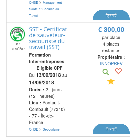
>
QHSE
Management
Santé et Sécurité au
क्रियाएँ
Travail
€ 300,00
SST - Certificat
de sauveteur-
par place
secouriste du
4 places
Ref :
travail (SST)
729CF87
restantes
Formation
Propriétaire :
Inter-entreprises
INNOPREV
Eligible CPF
13/09/2018
Du
au
14/09/2018
Durée :
2 jours
(12 heures)
Lieu :
Pontault-
Combault (77340)
- 77 - Île-de-
France
>
क्रियाएँ
QHSE
Secourisme