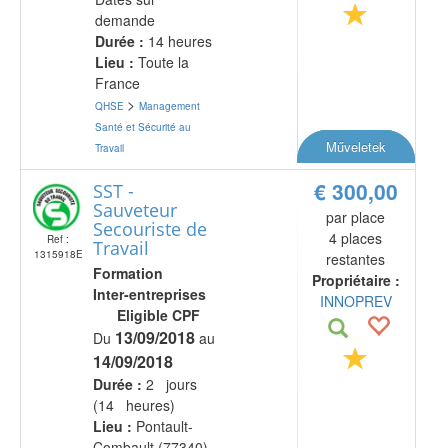
demande
Durée :
14 heures
Lieu :
Toute la
France
>
QHSE
Management
Santé et Sécurité au
Műveletek
Travail
€ 300,00
SST -
Sauveteur
par place
Secouriste de
4 places
Ref :
Travail
1315918E
restantes
Formation
Propriétaire :
Inter-entreprises
INNOPREV
Eligible CPF
13/09/2018
Du
au
14/09/2018
Durée :
2 jours
(14 heures)
Lieu :
Pontault-
Combault (77340)