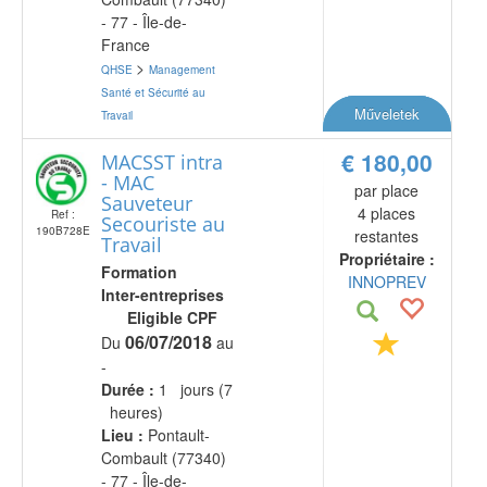
- 77 - Île-de-
France
>
QHSE
Management
Santé et Sécurité au
Műveletek
Travail
€ 180,00
MACSST intra
- MAC
par place
Sauveteur
4 places
Ref :
Secouriste au
190B728E
restantes
Travail
Propriétaire :
Formation
INNOPREV
Inter-entreprises
Eligible CPF
06/07/2018
Du
au
-
Durée :
1 jours (7
heures)
Lieu :
Pontault-
Combault (77340)
- 77 - Île-de-