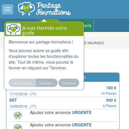
Toggle sidebar
Version BETA - Pour le partage de compétences et de
Belépés
Je m'inscris
Je suis Hermès votre
formations dans toute la France
guide
Bienvenue sur partage-formations !
Kezdőlap
Résultats de la recherche : 12 résultat(s)
Vous pouvez suivre ce guide afin
d'explorer toutes les fonctionnalités du
Listázások
site. Tout de même, vous pouvez le
fermer en cliquant sur Terminer.
Formations urgentes
« Précédent
Suivant »
Terminer
GP
180 €
10 Places
17/10/2018 - (77)
SST
300 €
4 Places
13/09/2018 - (77)
Ajoutez votre annonce
URGENTE
Ajoutez votre annonce
URGENTE