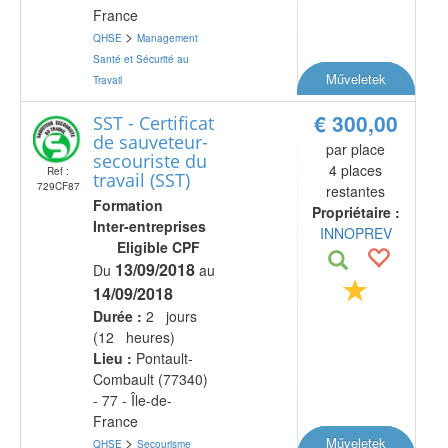
France
>
QHSE
Management
Santé et Sécurité au
Műveletek
Travail
€ 300,00
SST - Certificat
de sauveteur-
par place
secouriste du
4 places
Ref :
travail (SST)
729CF87
restantes
Formation
Propriétaire :
Inter-entreprises
INNOPREV
Eligible CPF
13/09/2018
Du
au
14/09/2018
Durée :
2 jours
(12 heures)
Lieu :
Pontault-
Combault (77340)
- 77 - Île-de-
France
>
Műveletek
QHSE
Secourisme