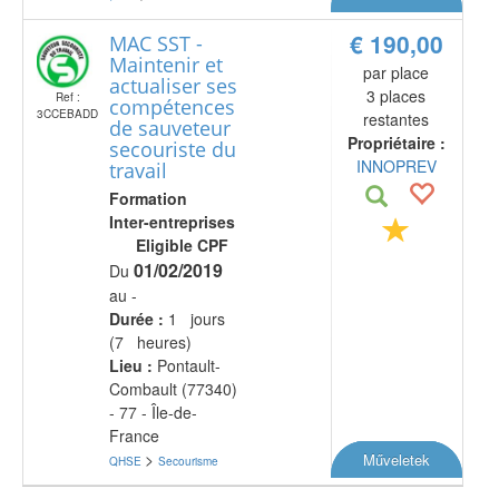
€ 190,00
MAC SST -
Maintenir et
par place
actualiser ses
3 places
Ref :
compétences
3CCEBADD
restantes
de sauveteur
Propriétaire :
secouriste du
INNOPREV
travail
Formation
Inter-entreprises
Eligible CPF
01/02/2019
Du
au -
Durée :
1 jours
(7 heures)
Lieu :
Pontault-
Combault (77340)
- 77 - Île-de-
France
>
Műveletek
QHSE
Secourisme