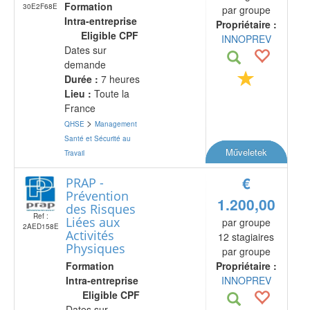
Formation
30E2F68E
par groupe
Intra-entreprise
Propriétaire :
Eligible CPF
INNOPREV
Dates sur
demande
Durée :
7 heures
Lieu :
Toute la
France
>
QHSE
Management
Santé et Sécurité au
Műveletek
Travail
€
PRAP -
Prévention
1.200,00
des Risques
Ref :
Liées aux
par groupe
2AED158E
Activités
12 stagiaires
Physiques
par groupe
Formation
Propriétaire :
Intra-entreprise
INNOPREV
Eligible CPF
Dates sur