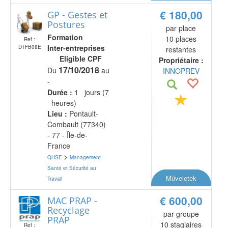
€ 180,00
GP - Gestes et
Postures
par place
Formation
10 places
Ref :
Inter-entreprises
D1FB08E
restantes
Eligible CPF
Propriétaire :
17/10/2018
Du
au
INNOPREV
-
Durée :
1 jours (7
heures)
Lieu :
Pontault-
Combault (77340)
- 77 - Île-de-
France
>
QHSE
Management
Santé et Sécurité au
Műveletek
Travail
€ 600,00
MAC PRAP -
Recyclage
par groupe
PRAP
10 stagiaires
Ref :