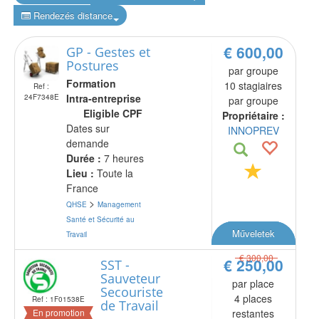
Rendezés distance
€ 600,00
GP - Gestes et
Postures
par groupe
Formation
10 stagiaires
Ref :
Intra-entreprise
24F7348E
par groupe
Eligible CPF
Propriétaire :
Dates sur
INNOPREV
demande
Durée :
7 heures
Lieu :
Toute la
France
>
QHSE
Management
Santé et Sécurité au
Műveletek
Travail
€ 300,00
€ 250,00
SST -
Sauveteur
par place
Secouriste
4 places
Ref : 1F01538E
de Travail
En promotion
restantes