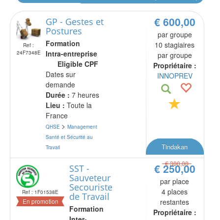
€ 600,00
GP - Gestes et
Postures
par groupe
Formation
10 stagiaires
Ref :
Intra-entreprise
24F7348E
par groupe
Eligible CPF
Propriétaire :
Dates sur
INNOPREV
demande
Durée :
7 heures
Lieu :
Toute la
France
>
QHSE
Management
Santé et Sécurité au
Tindakan
Travail
€ 300,00
€ 250,00
SST -
Sauveteur
par place
Secouriste
4 places
Ref : 1F01538E
de Travail
En promotion
restantes
Formation
Propriétaire :
Inter-