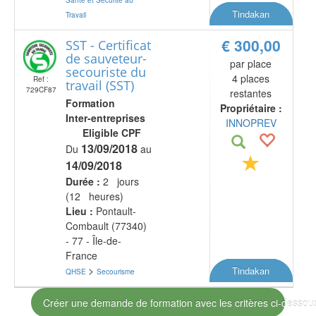
Tindakan
Travail
€ 300,00
SST - Certificat
de sauveteur-
par place
secouriste du
4 places
Ref :
travail (SST)
729CF87
restantes
Formation
Propriétaire :
Inter-entreprises
INNOPREV
Eligible CPF
13/09/2018
Du
au
14/09/2018
Durée :
2 jours
(12 heures)
Lieu :
Pontault-
Combault (77340)
- 77 - Île-de-
France
>
Tindakan
QHSE
Secourisme
Créer une demande de formation avec les critères ci-dessou