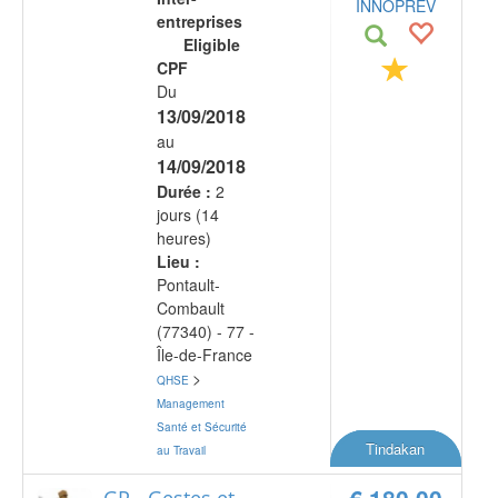
INNOPREV
entreprises
Eligible
CPF
Du
13/09/2018
au
14/09/2018
Durée :
2
jours (14
heures)
Lieu :
Pontault-
Combault
(77340) - 77 -
Île-de-France
>
QHSE
Management
Santé et Sécurité
Tindakan
au Travail
€ 180,00
GP - Gestes et