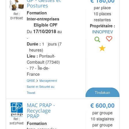
Postures
par place
Formation
10 places
Ref :
Inter-entreprises
D1FB08E
restantes
Eligible CPF
Propriétaire :
17/10/2018
Du
au
INNOPREV
-
Durée :
1 jours (7
heures)
Lieu :
Pontault-
Combault (77340)
- 77 - Île-de-
France
>
QHSE
Management
Santé et Sécurité au
Tindakan
Travail
€ 600,00
MAC PRAP -
Recyclage
par groupe
PRAP
10 stagiaires
Ref :
Formation
30E2F68E
par groupe