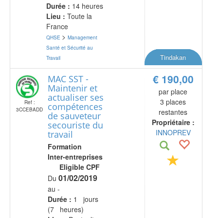
Durée :
14 heures
Lieu :
Toute la
France
>
QHSE
Management
Santé et Sécurité au
Tindakan
Travail
€ 190,00
MAC SST -
Maintenir et
par place
actualiser ses
3 places
Ref :
compétences
3CCEBADD
restantes
de sauveteur
Propriétaire :
secouriste du
INNOPREV
travail
Formation
Inter-entreprises
Eligible CPF
01/02/2019
Du
au -
Durée :
1 jours
(7 heures)