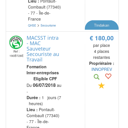
Lieu :
Pontault-
Combault (77340)
- 77 - Île-de-
France
>
Tindakan
QHSE
Secourisme
€ 180,00
MACSST intra
- MAC
par place
Sauveteur
4 places
Ref :
Secouriste au
190B728E
restantes
Travail
Propriétaire :
Formation
INNOPREV
Inter-entreprises
Eligible CPF
06/07/2018
Du
au
-
Durée :
1 jours (7
heures)
Lieu :
Pontault-
Combault (77340)
- 77 - Île-de-
France