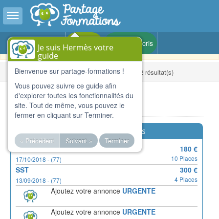
Toggle sidebar
Version BETA - Pour le partage de compétences et de
Masuk
Je m'inscris
Je suis Hermès votre
formations dans toute la France
guide
Bienvenue sur partage-formations !
Beranda
Résultats de la recherche : 12 résultat(s)
Vous pouvez suivre ce guide afin
d'explorer toutes les fonctionnalités du
Daftar
site. Tout de même, vous pouvez le
fermer en cliquant sur Terminer.
Formations urgentes
« Précédent
Suivant »
Terminer
GP
180 €
10 Places
17/10/2018 - (77)
SST
300 €
4 Places
13/09/2018 - (77)
Ajoutez votre annonce
URGENTE
Ajoutez votre annonce
URGENTE