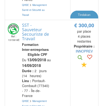
>
QHSE
Management
Santé et Sécurité au
Tindakan
Travail
€ 300,00
SST -
Sauveteur
par place
Secouriste de
4 places
Ref :
Travail
1315918E
restantes
Formation
Propriétaire :
Inter-entreprises
INNOPREV
Eligible CPF
13/09/2018
Du
au
14/09/2018
Durée :
2 jours
(14 heures)
Lieu :
Pontault-
Combault (77340)
- 77 - Île-de-
France
>
QHSE
Management
Santé et Sécurité au