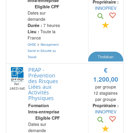
Intra-entreprise
Propriétaire :
Eligible CPF
INNOPREV
Dates sur
demande
Durée :
7 heures
Lieu :
Toute la
France
>
QHSE
Management
Santé et Sécurité au
Tindakan
Travail
€
PRAP -
Prévention
1.200,00
des Risques
Ref :
Liées aux
par groupe
2AED158E
Activités
12 stagiaires
Physiques
par groupe
Formation
Propriétaire :
Intra-entreprise
INNOPREV
Eligible CPF
Dates sur
demande