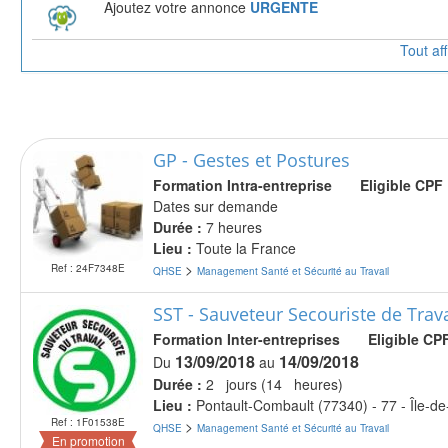
Ajoutez votre annonce
URGENTE
Tout af
GP - Gestes et Postures
Formation
Intra-entreprise
Eligible CPF
Dates sur demande
Durée :
7 heures
Lieu :
Toute la France
>
Ref : 24F7348E
QHSE
Management Santé et Sécurité au Travail
SST - Sauveteur Secouriste de Trava
Formation
Inter-entreprises
Eligible CP
13/09/2018
14/09/2018
Du
au
Durée :
2 jours (14 heures)
Lieu :
Pontault-Combault (77340) - 77 - Île-d
Ref : 1F01538E
>
QHSE
Management Santé et Sécurité au Travail
En promotion