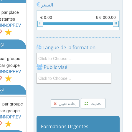
السعر
0
par place
€ 0.00
€ 6 000.00
estantes
INNOPREV
الإ
Langue de la formation
par groupe
 par groupe
Public visé
INNOPREV
الإ
0
تحديث
إعادة تعيين
par groupe
 par groupe
INNOPREV
Formations Urgentes