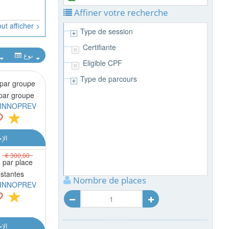
Affiner votre recherche
ut afficher >
Type de session
Certifiante
نوع
Eligible CPF
Type de parcours
par groupe
 par groupe
INNOPREV
الإ
€ 300,00
0
par place
estantes
Nombre de places
INNOPREV
الإ