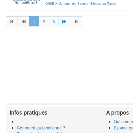
>
Ref : 2AED158E
QHSE
Management Santé et Sécurité au Travail
1
2
3
Infos pratiques
A propos
Qui somm
Comment ça fonctionne ?
Espace pa