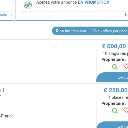
Ajoutez votre annonce
EN PROMOTION
ficher >
To
50 km from you
Voir 5 offres par page
€ 600,00
10 stagiaires
Propriétaire :
جراءات
€ 250,0
il
F
4 places r
Propriétaire :
e-France
جراءات