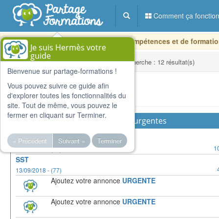
Comment ça fonction
Version BETA - Pour le partage de compétences et de formatio
Je suis Hermès votre
guide
الصفحة الأساسية
Résultats de la recherche : 12 résultat(s)
Bienvenue sur partage-formations !
Vous pouvez suivre ce guide afin
قوائم
d'explorer toutes les fonctionnalités du
site. Tout de même, vous pouvez le
fermer en cliquant sur Terminer.
Formations urgentes
GP
« Précédent
Suivant »
Terminer
1
17/10/2018 - (77)
SST
13/09/2018 - (77)
Ajoutez votre annonce
URGENTE
Ajoutez votre annonce
URGENTE