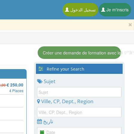
تسجيل الدخول
Je m'inscris
Créer une demande de formation avec les critèr
Refine your Search
Sujet
€ 250,00
0,00
4 Places
Ville, CP, Dept., Region
تاريخ