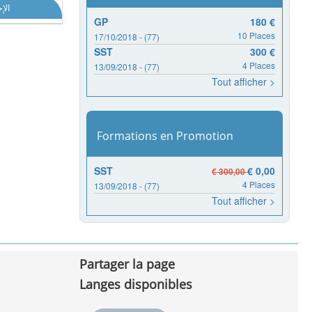
الإ
GP
180 €
10 Places
17/10/2018 - (77)
SST
300 €
4 Places
13/09/2018 - (77)
Tout afficher >
Formations en Promotion
SST
€ 0,00
€ 300,00
4 Places
13/09/2018 - (77)
Tout afficher >
Partager la page
Langes disponibles