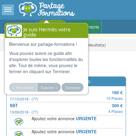
Toggle sidebar
Version BETA - Pour le partage de compétences et de
Prihlásiť sa
Je m'inscris
Je suis Hermès votre
formations dans toute la France
guide
Bienvenue sur partage-formations !
Domov
Résultats de la recherche : 12 résultat(s)
Vous pouvez suivre ce guide afin
d'explorer toutes les fonctionnalités du
Listings
site. Tout de même, vous pouvez le
fermer en cliquant sur Terminer.
Formations urgentes
« Précédent
Suivant »
Terminer
GP
180 €
10 Places
17/10/2018 - (77)
SST
300 €
4 Places
13/09/2018 - (77)
Ajoutez votre annonce
URGENTE
Ajoutez votre annonce
URGENTE