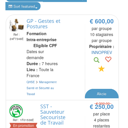
Sort featured
€ 600,00
GP - Gestes et
Postures
par groupe
Formation
10 stagiaires
Ref :
Intra-entreprise
24F7348E
par groupe
Eligible CPF
Propriétaire :
Dates sur
INNOPREV
demande
Durée :
7 heures
Lieu :
Toute la
France
>
QHSE
Management
Santé et Sécurité au
Akcie
Travail
€ 300,00
€ 250,00
SST -
Sauveteur
par place
Secouriste
4 places
Ref : 1F01538E
de Travail
En promotion
restantes