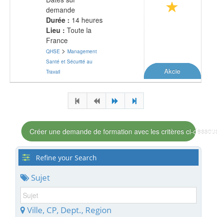
demande
Durée :
14 heures
Lieu :
Toute la
France
>
QHSE
Management
Santé et Sécurité au
Akcie
Travail
Créer une demande de formation avec les critères ci-dessou
Refine your Search
Sujet
Ville, CP, Dept., Region