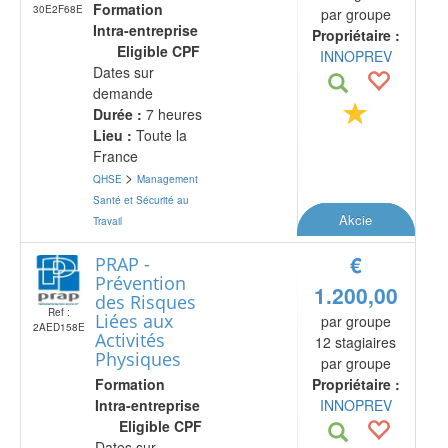
Formation
30E2F68E
par groupe
Intra-entreprise
Propriétaire :
Eligible CPF
INNOPREV
Dates sur
demande
Durée :
7 heures
Lieu :
Toute la
France
>
QHSE
Management
Santé et Sécurité au
Akcie
Travail
€
PRAP -
Prévention
1.200,00
des Risques
Ref :
Liées aux
par groupe
2AED158E
Activités
12 stagiaires
Physiques
par groupe
Formation
Propriétaire :
Intra-entreprise
INNOPREV
Eligible CPF
Dates sur