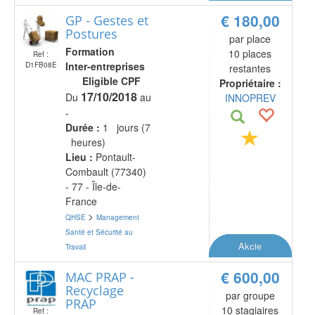
€ 180,00
GP - Gestes et
Postures
par place
Formation
10 places
Ref :
Inter-entreprises
D1FB08E
restantes
Eligible CPF
Propriétaire :
17/10/2018
Du
au
INNOPREV
-
Durée :
1 jours (7
heures)
Lieu :
Pontault-
Combault (77340)
- 77 - Île-de-
France
>
QHSE
Management
Santé et Sécurité au
Akcie
Travail
€ 600,00
MAC PRAP -
Recyclage
par groupe
PRAP
10 stagiaires
Ref :